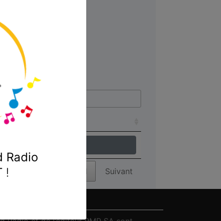
er :
Ecouter !
Ecouter !
 Radio
T
!
Précédent
1
Suivant