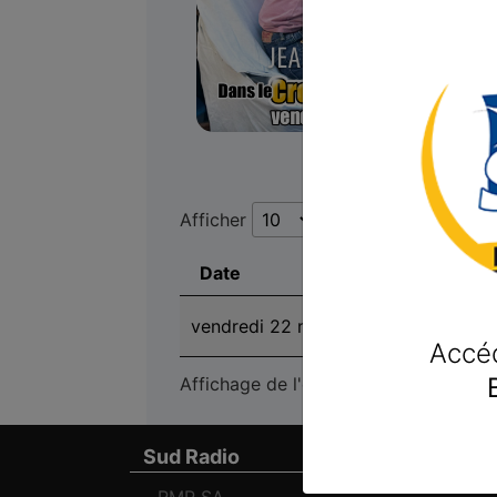
Afficher
éléments
Date
Emissio
vendredi 22 mai 2026
JEAN-MA
Accé
Affichage de l'élément 1 à 1 sur 1 élé
Sud Radio