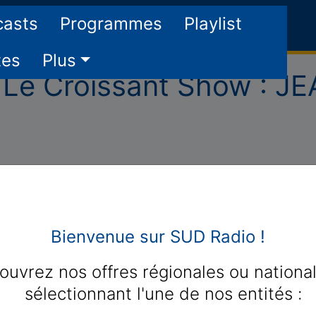
casts
Programmes
Playlist
tes
Plus
Le Croissant Show : J
Les podcasts du Croissant Sho
Retrouvez les invités du Croissant Show en repla
Bienvenue sur SUD Radio !
SUD RADIO
Bonne (ré)écoute !
ouvrez nos offres régionales ou nationa
sélectionnant l'une de nos entités :