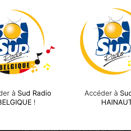
Recherch
n
RIE POIRE
der à
Sud Radio
Accéder à
Sud
BELGIQUE
!
HAINAU
ments
Mention légale